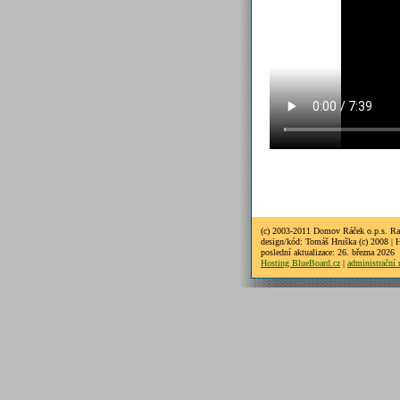
(c) 2003-2011 Domov Ráček o.p.s. Ra
design/kód: Tomáš Hruška (c) 2008 | 
poslední aktualizace: 26. března 2026
Hosting BlueBoard.cz
|
administrační 