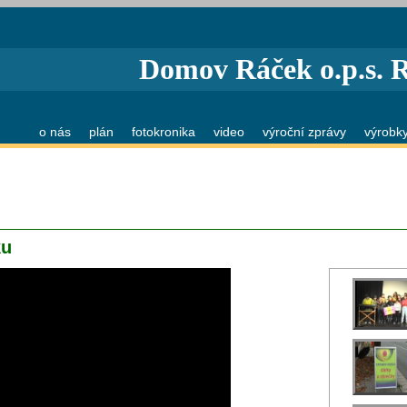
Domov Ráček o.p.s. 
o nás
plán
fotokronika
video
výroční zprávy
výrobk
ku