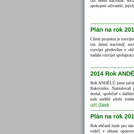
tzn. denní stacionář, soc
spokojeni uživatelé, jejic
Plán na rok 20
Cílem projektu je rozvíje
tzn. denní stacionář, so
rozvíjet především v obl
nadále rozvíjet spoluprác
2014 Rok AND
Rok ANDĚLŮ jsme začali j
Rakovníku. Namalovali j
dostal, společně s další
naši andělé zdobí roub
celý článek
Plán na rok 20
Rok občanů bude pro nás 
rodiči v oblasti opatrov