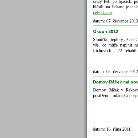
svatý Petr po lijácích, 
hlásili: na Jadranu je t
celý článek
datum: 07. července 2013
Okoun 2012
Sluníčko, teploty až 33°C
vše, co může naplnit ná
Líchovech na 22. rehabi
datum: 08. července 2012
Domov Ráček má novo
Domov Ráček v Rakovník
postiženou mládež a dospě
datum: 16. října 2011