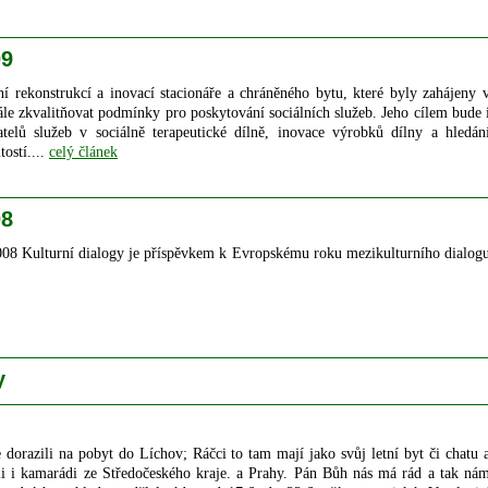
09
ání rekonstrukcí a inovací stacionáře a chráněného bytu, které byly zahájeny 
ále zkvalitňovat podmínky pro poskytování sociálních služeb. Jeho cílem bude 
vatelů služeb v sociálně terapeutické dílně, inovace výrobků dílny a hledán
tostí....
celý článek
08
008 Kulturní dialogy je příspěvkem k Evropskému roku mezikulturního dialog
y
 dorazili na pobyt do Líchov; Ráčci to tam mají jako svůj letní byt či chatu 
mi i kamarádi ze Středočeského kraje. a Prahy. Pán Bůh nás má rád a tak ná