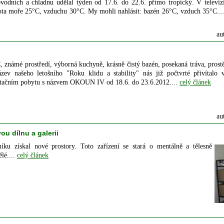
povodních a chladnu udělal týden od 17.6. do 22.6. přímo tropický. V televiz
eplota moře 25°C, vzduchu 30°C. My mohli nahlásit: bazén 26°C, vzduch 35°C...
au
, známé prostředí, výborná kuchyně, krásně čistý bazén, posekaná tráva, prost
zev našeho letošního "Roku klidu a stability" nás již počtvrté přivítalo 
litačním pobytu s názvem OKOUN IV od 18.6. do 23.6.2012....
celý článek
au
u dílnu a galerii
u získal nové prostory. Toto zařízení se stará o mentálně a tělesně
lé....
celý článek