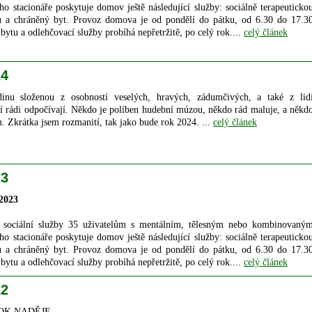
o stacionáře poskytuje domov ještě následující služby: sociálně terapeuticko
bu a chráněný byt. Provoz domova je od pondělí do pátku, od 6.30 do 17.3
bytu a odlehčovací služby probíhá nepřetržitě, po celý rok....
celý článek
24
dinu složenou z osobností veselých, hravých, zádumčivých, a také z lid
eří rádi odpočívají. Někdo je políben hudební múzou, někdo rád maluje, a někd
m. Zkrátka jsem rozmanití, tak jako bude rok 2024. ...
celý článek
23
 2023
sociální služby 35 uživatelům s mentálním, tělesným nebo kombinovaný
o stacionáře poskytuje domov ještě následující služby: sociálně terapeuticko
bu a chráněný byt. Provoz domova je od pondělí do pátku, od 6.30 do 17.3
bytu a odlehčovací služby probíhá nepřetržitě, po celý rok....
celý článek
22
 ROK NADĚJE.