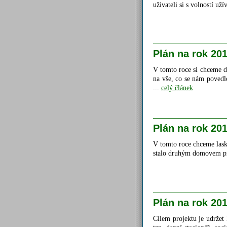
uživateli si s volností uží
Plán na rok 20
V tomto roce si chceme d
na vše, co se nám povedlo
...
celý článek
Plán na rok 20
V tomto roce chceme lask
stalo druhým domovem pro
Plán na rok 20
Cílem projektu je udržet