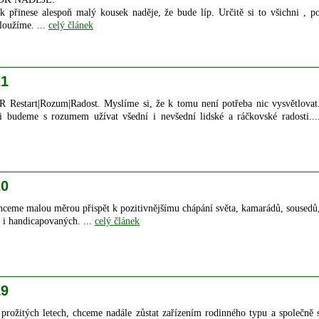
 přinese alespoň malý kousek naděje, že bude líp. Určitě si to všichni , p
sloužíme. ...
celý článek
21
 Restart|Rozum|Radost. Myslíme si, že k tomu není potřeba nic vysvětlovat
i budeme s rozumem užívat všední i nevšední lidské a ráčkovské radosti...
20
 malou měrou přispět k pozitivnějšímu chápání světa, kamarádů, sousedů
 i handicapovaných. ...
celý článek
19
prožitých letech, chceme nadále zůstat zařízením rodinného typu a společně 