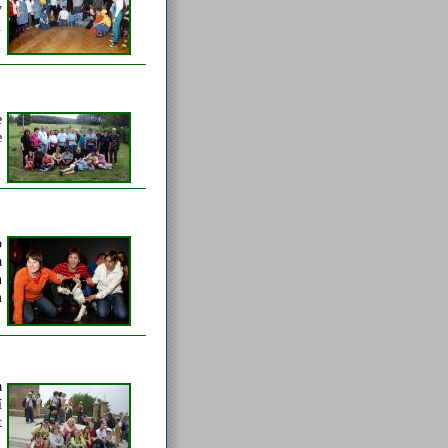
y
.
e
e
o
a
n
m
a
í
t