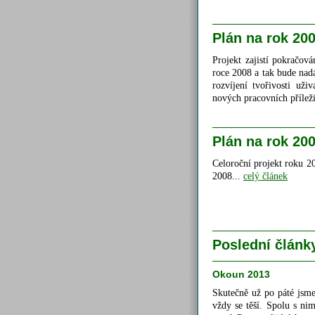
Plán na rok 20
Projekt zajistí pokračov
roce 2008 a tak bude nad
rozvíjení tvořivosti uži
nových pracovních příleži
Plán na rok 20
Celoroční projekt roku 2
2008...
celý článek
Poslední článk
Okoun 2013
Skutečně už po páté jsme
vždy se těší. Spolu s ni