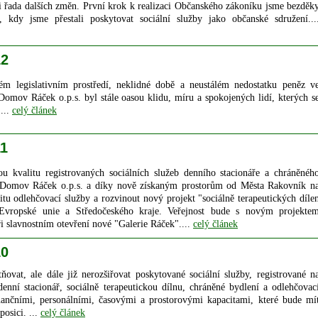
řada dalších změn. První krok k realizaci Občanského zákoníku jsme bezděk
y, kdy jsme přestali poskytovat sociální služby jako občanské sdružení...
12
m legislativním prostředí, neklidné době a neustálém nedostatku peněz v
Domov Ráček o.p.s. byl stále oasou klidu, míru a spokojených lidí, kterých s
...
celý článek
11
u kvalitu registrovaných sociálních služeb denního stacionáře a chráněnéh
e Domov Ráček o.p.s. a díky nově získaným prostorům od Města Rakovník n
itu odlehčovací služby a rozvinout nový projekt "sociálně terapeutických díle
vropské unie a Středočeského kraje. Veřejnost bude s novým projekte
i slavnostním otevření nové "Galerie Ráček"....
celý článek
10
tňovat, ale dále již nerozšiřovat poskytované sociální služby, registrované n
denní stacionář, sociálně terapeutickou dílnu, chráněné bydlení a odlehčovac
nančními, personálními, časovými a prostorovými kapacitami, které bude mí
osici. ...
celý článek