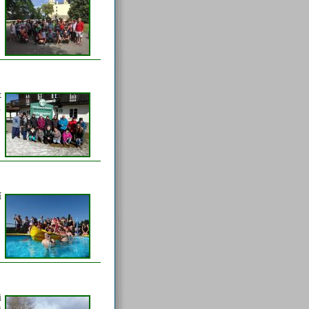
t
.
í
i