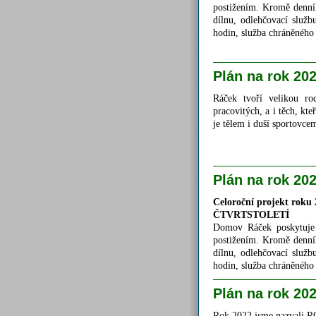
postižením. Kromě denníh
dílnu, odlehčovací služ
hodin, služba chráněného 
Plán na rok 20
Ráček tvoří velikou ro
pracovitých, a i těch, kt
je tělem i duší sportovce
Plán na rok 20
Celoroční projekt roku
ČTVRTSTOLETÍ
Domov Ráček poskytuje 
postižením. Kromě denníh
dílnu, odlehčovací služ
hodin, služba chráněného 
Plán na rok 20
Rok 2022 jsme nazvali