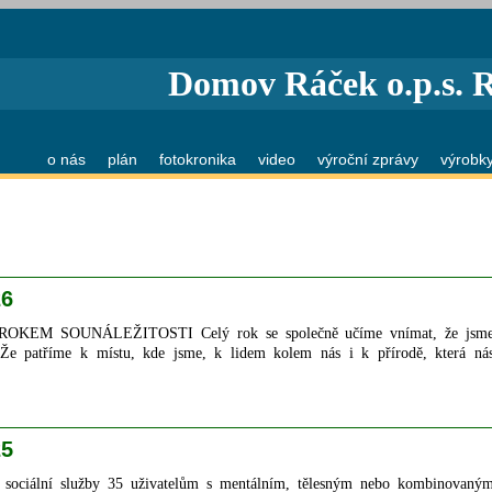
Domov Ráček o.p.s. 
o nás
plán
fotokronika
video
výroční zprávy
výrobk
26
ali ROKEM SOUNÁLEŽITOSTI
Celý rok se společně učíme vnímat, že jsm
 Že patříme k místu, kde jsme, k lidem kolem nás i k přírodě, která ná
25
sociální služby 35 uživatelům s mentálním, tělesným nebo kombinovaný