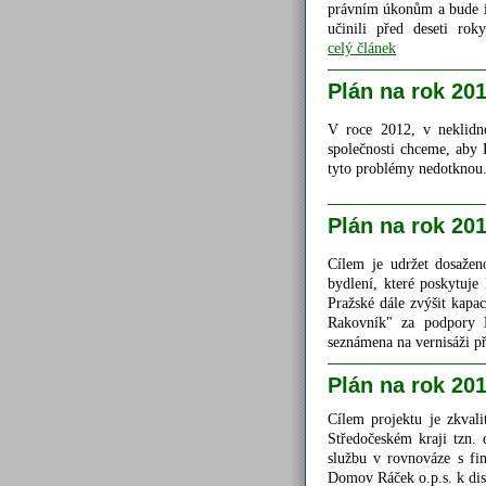
právním úkonům a bude i 
učinili před deseti rok
celý článek
Plán na rok 20
V roce 2012, v neklidné
společnosti chceme, aby 
tyto problémy nedotknou.
Plán na rok 20
Cílem je udržet dosaženo
bydlení, které poskytuj
Pražské dále zvýšit kapac
Rakovník" za podpory E
seznámena na vernisáži př
Plán na rok 20
Cílem projektu je zkvali
Středočeském kraji tzn. 
službu v rovnováze s fi
Domov Ráček o.p.s. k disp