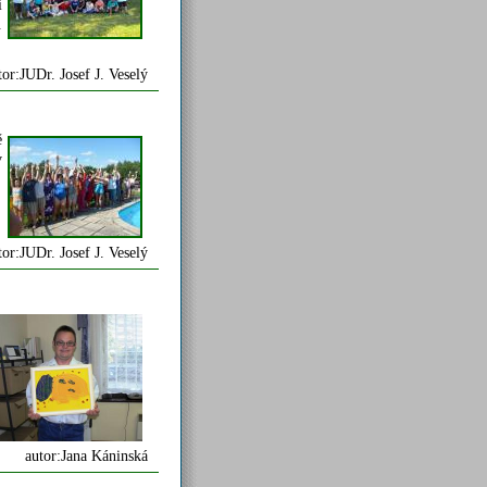
i
.
tor:JUDr. Josef J. Veselý
ě
v
tor:JUDr. Josef J. Veselý
autor:Jana Káninská