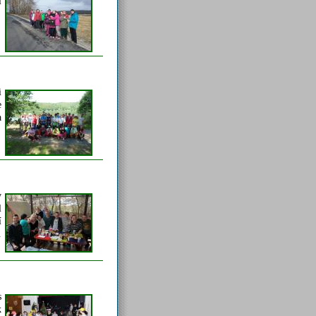
i
i
e
a
v
l
í
.
s
k