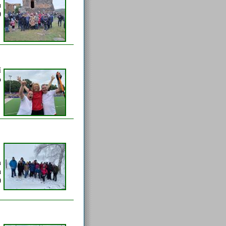
u
0
í
o
m
u
0