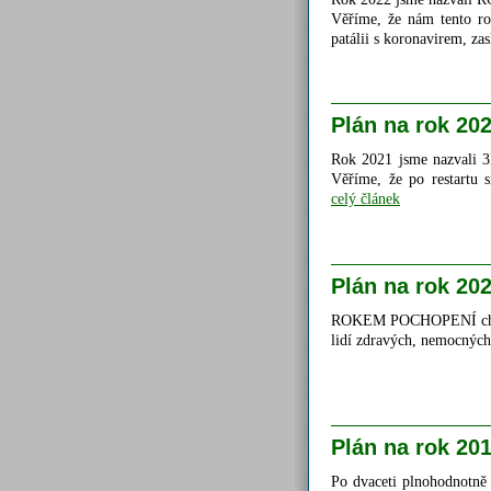
Věříme, že nám tento rok
patálii s koronavirem, za
Plán na rok 20
Rok 2021 jsme nazvali 3R
Věříme, že po restartu s
celý článek
Plán na rok 20
ROKEM POCHOPENÍ chceme
lidí zdravých, nemocných
Plán na rok 20
Po dvaceti plnohodnotně 