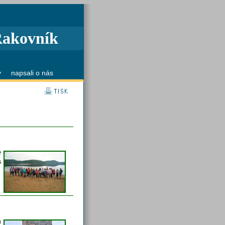
Rakovník
y
napsali o nás
e
s
m