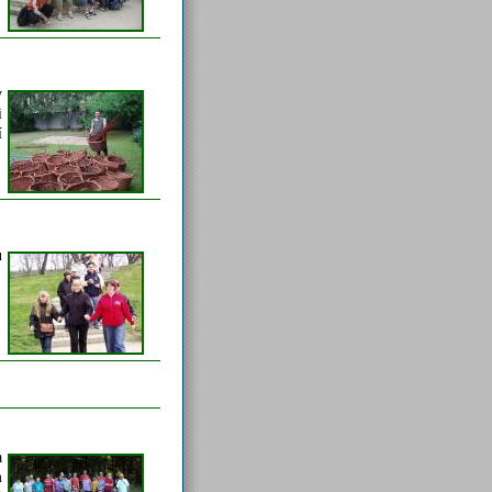
v
i
í
u
a
m