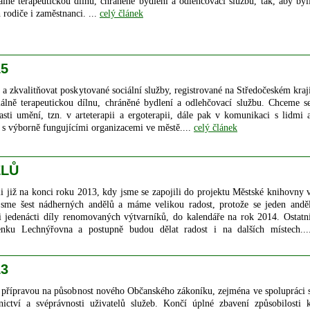
iálně terapeutickou dílnu, chráněné bydlení a odlehčovací službu, tak, aby byl
h rodiče i zaměstnanci. ...
celý článek
15
t a zkvalitňovat poskytované sociální služby, registrované na Středočeském kraj
ciálně terapeutickou dílnu, chráněné bydlení a odlehčovací službu. Chceme s
asti umění, tzn. v arteterapii a ergoterapii, dále pak v komunikaci s lidmi 
i s výborně fungujícími organizacemi ve městě....
celý článek
ĚLŮ
iž na konci roku 2013, kdy jsme se zapojili do projektu Městské knihovny 
sme šest nádherných andělů a máme velikou radost, protože se jeden andě
mi jedenácti díly renomovaných výtvarníků, do kalendáře na rok 2014. Ostatn
enku Lechnýřovna a postupně budou dělat radost i na dalších místech...
13
přípravou na působnost nového Občanského zákoníku, zejména ve spolupráci 
nictví a svéprávnosti uživatelů služeb. Končí úplné zbavení způsobilosti 