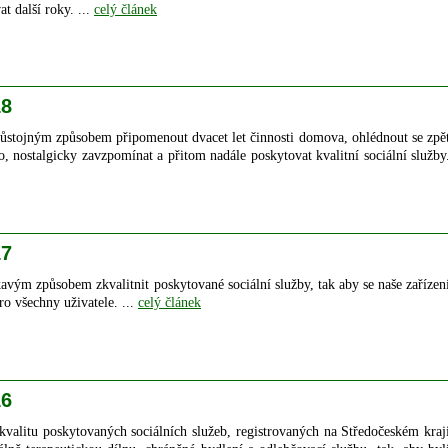
vat další roky. ...
celý článek
18
ůstojným způsobem připomenout dvacet let činnosti domova, ohlédnout se zpě
, nostalgicky zavzpomínat a přitom nadále poskytovat kvalitní sociální služby
17
avým způsobem zkvalitnit poskytované sociální služby, tak aby se naše zařízen
 všechny uživatele. ...
celý článek
16
 kvalitu poskytovaných sociálních služeb, registrovaných na Středočeském kraj