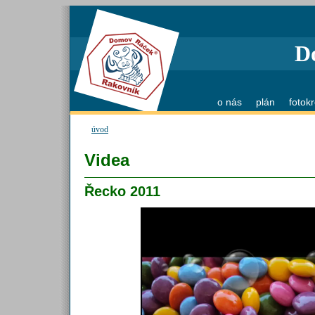
D
o nás
plán
fotok
úvod
Videa
Řecko 2011