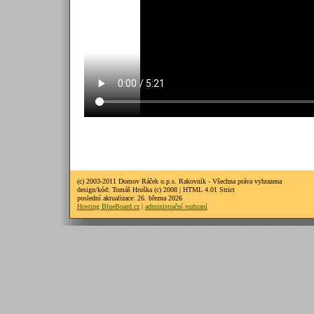
(c) 2003-2011 Domov Ráček o.p.s. Rakovník - Všechna práva vyhrazena
design/kód: Tomáš Hruška (c) 2008 | HTML 4.01 Strict
poslední aktualizace: 26. března 2026
Hosting BlueBoard.cz
|
administrační rozhraní