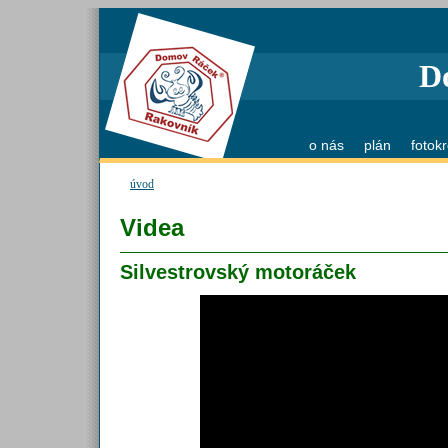
D
o nás
plán
fotok
úvod
Videa
Silvestrovský motoráček