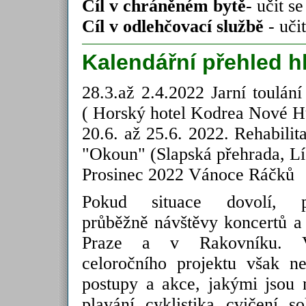
Cíl v chráněném bytě
- učit s
Cíl v odlehčovací službě
- uči
Kalendářní přehled h
28.3.až 2.4.2022 Jarní toulá
( Horský hotel Kodrea Nové H
20.6. až 25.6. 2022. Rehabilit
"Okoun" (Slapská přehrada, L
Prosinec 2022 Vánoce Ráčků
Pokud situace dovolí, p
průběžně návštěvy koncertů a
Praze a v Rakovníku. 
celoročního projektu však 
postupy a akce, jakými jsou n
plavání, cyklistika, cvičení, 