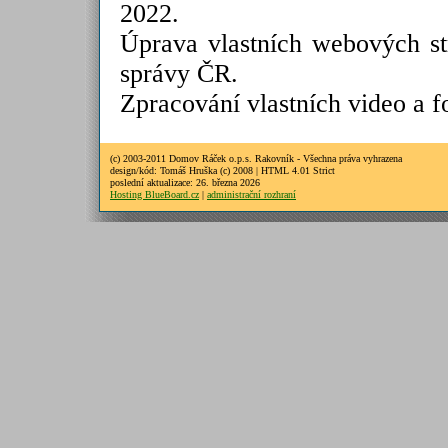
2022.
Úprava vlastních webových st
správy ČR.
Zpracování vlastních video a 
(c) 2003-2011 Domov Ráček o.p.s. Rakovník - Všechna práva vyhrazena
design/kód: Tomáš Hruška (c) 2008 | HTML 4.01 Strict
poslední aktualizace: 26. března 2026
Hosting BlueBoard.cz
|
administrační rozhraní