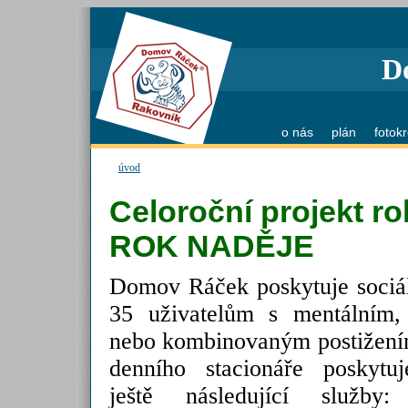
D
o nás
plán
fotok
úvod
Celoroční projekt r
ROK NADĚJE
Domov Ráček poskytuje sociál
35 uživatelům s mentálním,
nebo kombinovaným postižen
denního stacionáře poskyt
ještě následující služby: