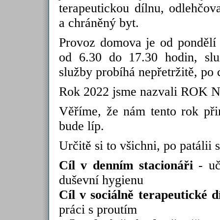
terapeutickou dílnu, odlehčov
a chráněný byt.
Provoz domova je od pondělí 
od 6.30 do 17.30 hodin, sl
služby probíhá nepřetržitě, po 
Rok 2022 jsme nazvali ROK 
Věříme, že nám tento rok při
bude líp.
Určitě si to všichni, po patáli
Cíl v denním stacionáři
- uč
duševní hygienu
Cíl v sociálně terapeutické d
práci s proutím