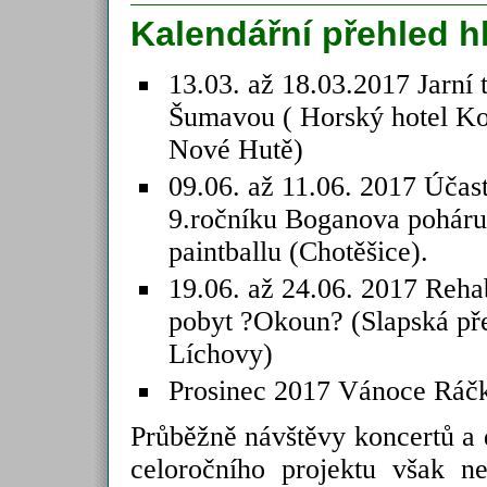
Kalendářní přehled h
13.03. až 18.03.2017 Jarní 
Šumavou ( Horský hotel K
Nové Hutě)
09.06. až 11.06. 2017 Účas
9.ročníku Boganova poháru
paintballu (Chotěšice).
19.06. až 24.06. 2017 Rehab
pobyt ?Okoun? (Slapská př
Líchovy)
Prosinec 2017 Vánoce Ráč
Průběžně návštěvy koncertů a 
celoročního projektu však 