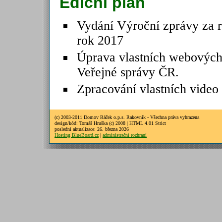
Ediční plán
Vydání Výroční zprávy za r
rok 2017
Úprava vlastních webových 
Veřejné správy ČR.
Zpracování vlastních video
(c) 2003-2011 Domov Ráček o.p.s. Rakovník - Všechna práva vyhrazena
design/kód: Tomáš Hruška (c) 2008 | HTML 4.01 Strict
poslední aktualizace: 26. března 2026
Hosting BlueBoard.cz
|
administrační rozhraní