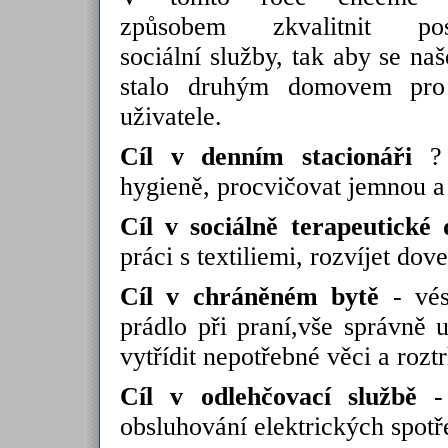
způsobem zkvalitnit pos
sociální služby, tak aby se naš
stalo druhým domovem pro
uživatele.
Cíl v denním stacionáři
? 
hygieně, procvičovat jemnou a
Cíl v sociálně terapeutické 
práci s textiliemi, rozvíjet dov
Cíl v chráněném bytě
- vést
prádlo při praní,vše správně 
vytřídit nepotřebné věci a rozt
Cíl v odlehčovací službě
- 
obsluhování elektrických spotř