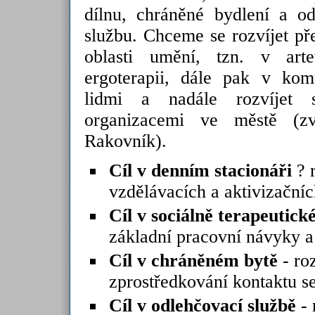
dílnu, chráněné bydlení a od
službu. Chceme se rozvíjet p
oblasti umění, tzn. v arte
ergoterapii, dále pak v kom
lidmi a nadále rozvíjet s
organizacemi ve městě (z
Rakovník).
Cíl v denním stacionáři
? r
vzdělávacích a aktivizačníc
Cíl v sociálně terapeutické
základní pracovní návyky a
Cíl v chráněném bytě
- ro
zprostředkování kontaktu s
Cíl v odlehčovací službě
- 