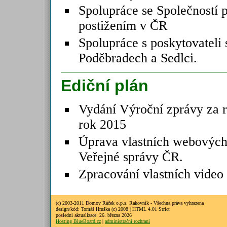
Spolupráce se Společností 
postižením v ČR
Spolupráce s poskytovateli 
Poděbradech a Sedlci.
Ediční plán
Vydání Výroční zprávy za r
rok 2015
Úprava vlastních webových 
Veřejné správy ČR.
Zpracování vlastních video
(c) 2003-2011 Domov Ráček o.p.s. Rakovník - Všechna práva vyhrazena
design/kód: Tomáš Hruška (c) 2008 | HTML 4.01 Strict
poslední aktualizace: 26. března 2026
Hosting BlueBoard.cz
|
administrační rozhraní