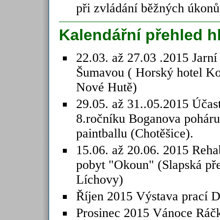
při zvládání běžných úkonů
Kalendářní přehled h
22.03. až 27.03 .2015 Jarní 
Šumavou ( Horský hotel K
Nové Hutě)
29.05. až 31..05.2015 Účas
8.ročníku Boganova poháru
paintballu (Chotěšice).
15.06. až 20.06. 2015 Rehab
pobyt "Okoun" (Slapská př
Líchovy)
Říjen 2015 Výstava prací
Prosinec 2015 Vánoce Ráč