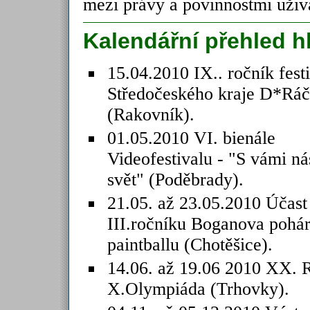
mezi právy a povinnostmi uživa
Kalendářní přehled h
15.04.2010 IX.. ročník fest
Středočeského kraje D*Ráč
(Rakovník).
01.05.2010 VI. bienále
Videofestivalu - "S vámi ná
svět" (Poděbrady).
21.05. až 23.05.2010 Účast
III.ročníku Boganova pohá
paintballu (Chotěšice).
14.06. až 19.06 2010 XX. R
X.Olympiáda (Trhovky).