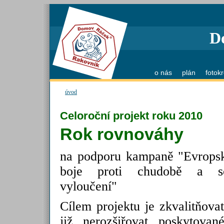
D
o nás
plán
fotok
úvod
Celoroční projekt roku 2010
Rok rovnováhy
na podporu kampaně "Evrops
boje proti chudobě a so
vyloučení"
Cílem projektu je zkvalitňovat
již nerozšiřovat poskytované