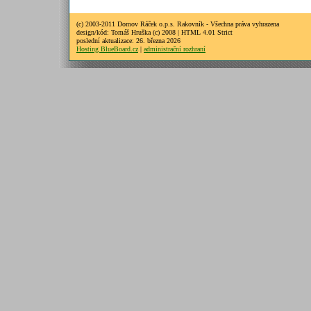
(c) 2003-2011 Domov Ráček o.p.s. Rakovník - Všechna práva vyhrazena
design/kód: Tomáš Hruška (c) 2008 | HTML 4.01 Strict
poslední aktualizace: 26. března 2026
Hosting BlueBoard.cz
|
administrační rozhraní