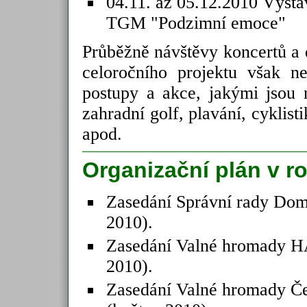
04.11. až 05.12.2010 Výst
TGM "Podzimní emoce"
Průběžně návštěvy koncertů a 
celoročního projektu však 
postupy a akce, jakými jsou n
zahradní golf, plavání, cyklist
apod.
Organizační plán v r
Zasedání Správní rady Dom
2010).
Zasedání Valné hromady 
2010).
Zasedání Valné hromady Če