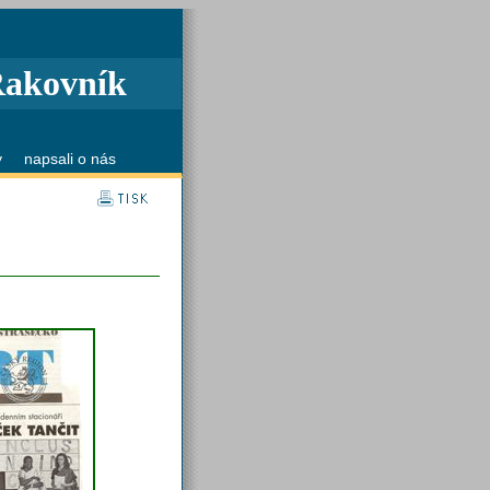
Rakovník
y
napsali o nás