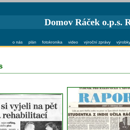
Domov Ráček o.p.s. 
o nás
plán
fotokronika
video
výroční zprávy
výrobk
s