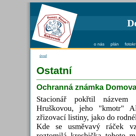
D
o nás
plán
fotok
úvod
Ostatní
Ochranná známka Domova 
Stacionář pokřtil názvem 
Hruškovou, jeho "kmotr" A
zřizovací listiny, jako do rodn
Kde se usměvavý ráček vza
roztomilá kresbička tohoto 