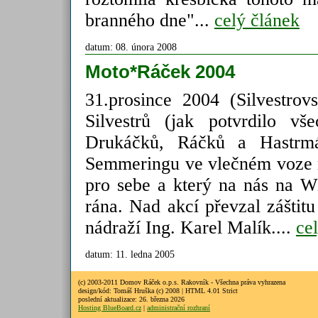
branného dne"...
celý článek
datum: 08. února 2008
Moto*Ráček 2004
31.prosince 2004 (Silvestrov
Silvestrů (jak potvrdilo v
Drukáčků, Ráčků a Hastrmá
Semmeringu ve vlečném voze mo
pro sebe a který na nás na W
rána. Nad akcí převzal záštit
nádraží Ing. Karel Malík....
ce
datum: 11. ledna 2005
(c) 2003-2011 Domov Ráček o.p.s. Rakovník - Všechna práva vyhrazena
design/kód: Tomáš Hruška (c) 2008 | HTML 4.01 Strict
poslední aktualizace: 26. března 2026
Hosting BlueBoard.cz
|
administrační rozhraní