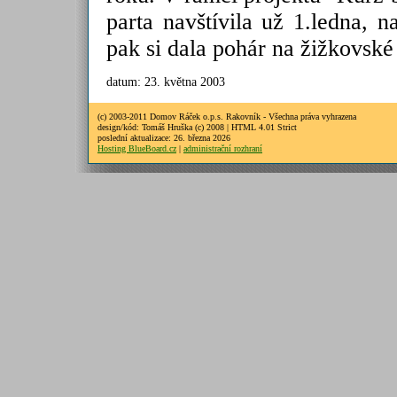
parta navštívila už 1.ledna,
pak si dala pohár na žižkovské 
datum: 23. května 2003
(c) 2003-2011 Domov Ráček o.p.s. Rakovník - Všechna práva vyhrazena
design/kód: Tomáš Hruška (c) 2008 | HTML 4.01 Strict
poslední aktualizace: 26. března 2026
Hosting BlueBoard.cz
|
administrační rozhraní