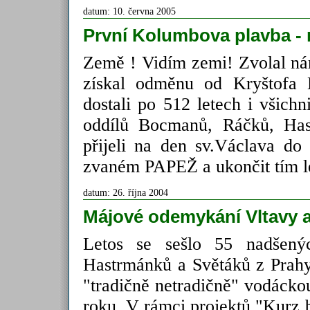
datum: 10. června 2005
První Kolumbova plavba - 
Země ! Vidím zemi! Zvolal nám
získal odměnu od Kryštofa
dostali po 512 letech i všich
oddílů Bocmanů, Ráčků, Has
přijeli na den sv.Václava d
zvaném PAPEŽ a ukončit tím l
datum: 26. října 2004
Májové odemykání Vltavy a
Letos se sešlo 55 nadšen
Hastrmánků a Světáků z Prahy
"tradičně netradičně" vodácko
roku. V rámci projektů "Kurz 