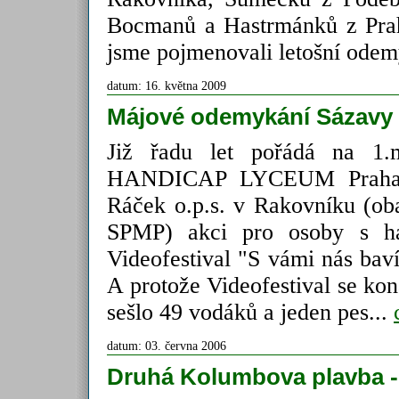
Bocmanů a Hastrmánků z Prahy
jsme pojmenovali letošní odem
datum: 16. května 2009
Májové odemykání Sázavy a
Již řadu let pořádá na 1.
HANDICAP LYCEUM Praha,
Ráček o.p.s. v Rakovníku (oba
SPMP) akci pro osoby s h
Videofestival "S vámi nás bav
A protože Videofestival se kona
sešlo 49 vodáků a jeden pes...
datum: 03. června 2006
Druhá Kolumbova plavba - 