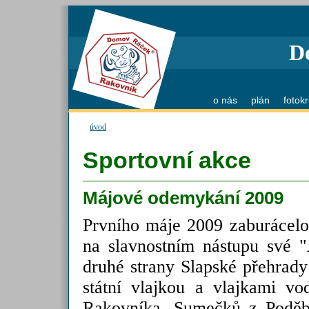
D
o nás
plán
fotok
úvod
Sportovní akce
Májové odemykání 2009
Prvního máje 2009 zaburácel
na slavnostním nástupu své "
druhé strany Slapské přehrady
státní vlajkou a vlajkami v
Rakovníka, Sumečků z Poděb