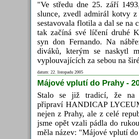
"Ve středu dne 25. září 149
slunce, zvedl admirál kotvy z
sestavovala flotila a dal se na 
tak začíná své líčení druhé 
syn don Fernando. Na nábřeží
diváků, kterým se naskytl m
vyplouvajících za sebou na šir
datum: 22. listopadu 2005
Májové vplutí do Prahy - 2
Stalo se již tradicí, že n
připraví HANDICAP LYCEUM
nejen z Prahy, ale z celé repu
jsme opět vzali pádla do rukou
měla název: "Májové vplutí do