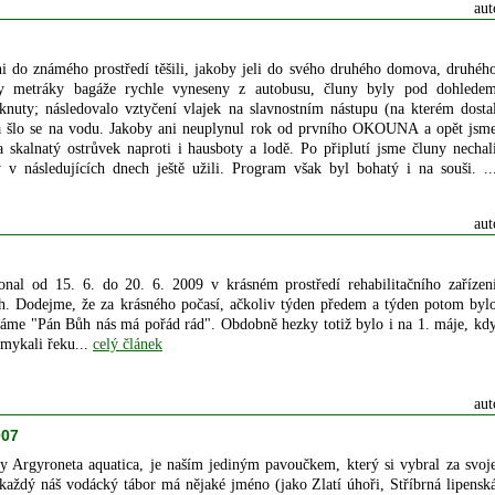
aut
ni do známého prostředí těšili, jakoby jeli do svého druhého domova, druhéh
y metráky bagáže rychle vyneseny z autobusu, čluny byly pod dohlede
knuty; následovalo vztyčení vlajek na slavnostním nástupu (na kterém dosta
a šlo se na vodu. Jakoby ani neuplynul rok od prvního OKOUNA a opět jsm
a skalnatý ostrůvek naproti i hausboty a lodě. Po připlutí jsme čluny nechal
v následujících dnech ještě užili. Program však byl bohatý i na souši. ..
aut
onal od 15. 6. do 20. 6. 2009 v krásném prostředí rehabilitačního zařízen
. Dodejme, že za krásného počasí, ačkoliv týden předem a týden potom byl
íkáme "Pán Bůh nás má pořád rád". Obdobně hezky totiž bylo i na 1. máje, kd
emykali řeku...
celý článek
aut
007
sky Argyroneta aquatica, je naším jediným pavoučkem, který si vybral za svoj
 každý náš vodácký tábor má nějaké jméno (jako Zlatí úhoři, Stříbrná lipensk