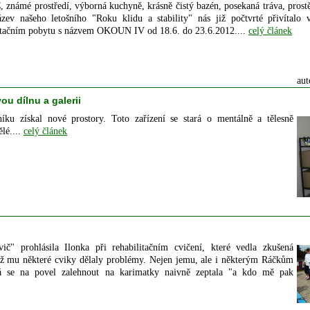
, známé prostředí, výborná kuchyně, krásně čistý bazén, posekaná tráva, prost
zev našeho letošního "Roku klidu a stability" nás již počtvrté přivítalo 
litačním pobytu s názvem OKOUN IV od 18.6. do 23.6.2012....
celý článek
aut
u dílnu a galerii
u získal nové prostory. Toto zařízení se stará o mentálně a tělesně
lé....
celý článek
vič" prohlásila Ilonka při rehabilitačním cvičení, které vedla zkušená
už mu některé cviky dělaly problémy. Nejen jemu, ale i některým Ráčkům
rá se na povel zalehnout na karimatky naivně zeptala "a kdo mě pak