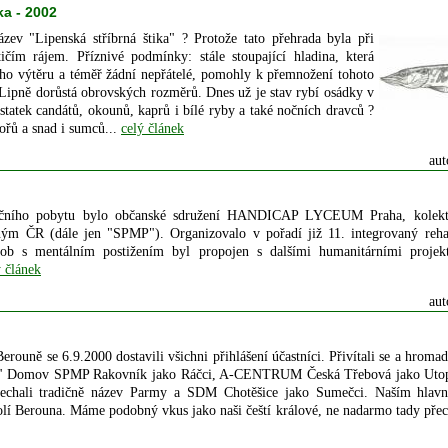
ka - 2002
zev "Lipenská stříbrná štika" ? Protože tato přehrada byla při
ičím rájem. Příznivé podmínky: stále stoupající hladina, která
ho výtěru a téměř žádní nepřátelé, pomohly k přemnožení tohoto
 Lipně dorůstá obrovských rozměrů. Dnes už je stav rybí osádky v
statek candátů, okounů, kaprů i bílé ryby a také nočních dravců ?
řů a snad i sumců...
celý článek
aut
tačního pobytu bylo občanské sdružení HANDICAP LYCEUM Praha, kolekti
ým ČR (dále jen "SPMP"). Organizovalo v pořadí již 11. integrovaný rehabi
osob s mentálním postižením byl propojen s dalšími humanitárními proje
ý článek
aut
ouně se 6.9.2000 dostavili všichni přihlášení účastníci. Přivítali se a hromadn
ek" Domov SPMP Rakovník jako Ráčci, A-CENTRUM Česká Třebová jako Utop
echali tradičně název Parmy a SDM Chotěšice jako Sumečci. Naším hlavn
í Berouna. Máme podobný vkus jako naši čeští králové, ne nadarmo tady přece 