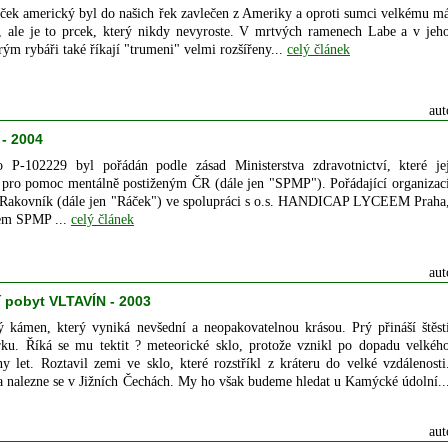
ek americký byl do našich řek zavlečen z Ameriky a oproti sumci velkému m
í, ale je to prcek, který nikdy nevyroste. V mrtvých ramenech Labe a v jeh
erým rybáři také říkají "trumeni" velmi rozšířeny...
celý článek
aut
 - 2004
lo P-102229 byl pořádán podle zásad Ministerstva zdravotnictví, které je
 pro pomoc mentálně postiženým ČR (dále jen "SPMP"). Pořádající organizac
akovník (dále jen "Ráček") ve spolupráci s o.s. HANDICAP LYCEEM Praha
nem SPMP ...
celý článek
aut
í pobyt VLTAVÍN - 2003
kámen, který vyniká nevšední a neopakovatelnou krásou. Prý přináší štěst
ku. Říká se mu tektit ? meteorické sklo, protože vznikl po dopadu velkéh
y let. Roztavil zemi ve sklo, které rozstříkl z kráteru do velké vzdálenosti
 a nalezne se v Jižních Čechách. My ho však budeme hledat u Kamýcké údolní..
aut