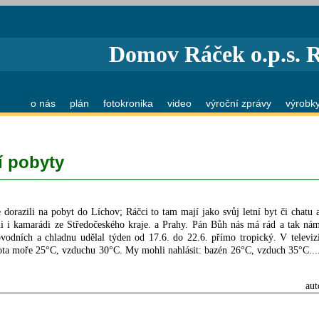
Domov Ráček o.p.s. 
o nás
plán
fotokronika
video
výroční zprávy
výrobk
í pobyty
 dorazili na pobyt do Líchov; Ráčci to tam mají jako svůj letní byt či chatu 
mi i kamarádi ze Středočeského kraje. a Prahy. Pán Bůh nás má rád a tak ná
povodních a chladnu udělal týden od 17.6. do 22.6. přímo tropický. V televiz
eplota moře 25°C, vzduchu 30°C. My mohli nahlásit: bazén 26°C, vzduch 35°C...
aut