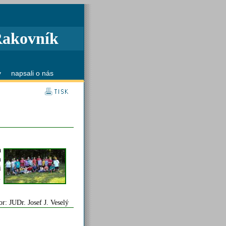
Rakovník
y
napsali o nás
a
m
i
.
or: JUDr. Josef J. Veselý