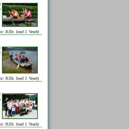
á
o
or: JUDr. Josef J. Veselý
j
í
,
or: JUDr. Josef J. Veselý
í
o
.
.
or: JUDr. Josef J. Veselý