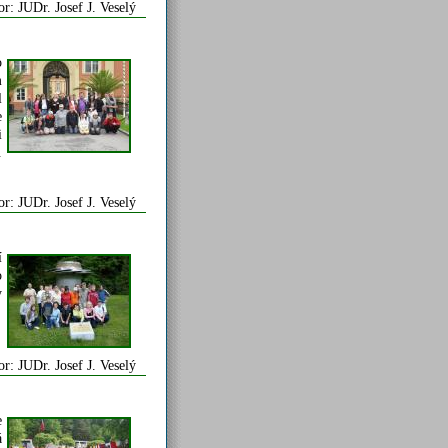
or: JUDr. Josef J. Veselý
o
m
l
e
i
.
or: JUDr. Josef J. Veselý
í
o
y
or: JUDr. Josef J. Veselý
e
á