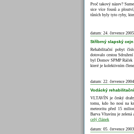
Proč takový název? Sumeč
sice více fousů a ploutv
tůních byly tyto ryby, kt
datum: 24. července 2005
Stříbrný slapský cejn
Rehabilitační pobyt čís
dotovalo cestou Sdružení
byl Domov SPMP Ráček R
které je kolektivním čle
datum: 22. července 2004
Vodácký rehabilitačn
VLTAVÍN je český drahý 
tomu, kdo ho nosí na kr
meteoritu před 15 milion
Barva Vltavínu je zelená
celý článek
datum: 05. července 2003