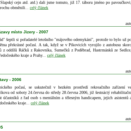
 Slapský cejn atd. atd.) dali jsme tomuto, již 17. táboru jméno po pavoučkovi
rochu obměnili...
celý článek
aut
avy místo Jizery - 2007
d" šeptli si pořadatelé letošního "májového odemykání", protože to bylo už p
ětna překrásné počasí. A tak, když se v Pikovicích vyrojilo z autobusu skor
ů z oddílů Ráčků z Rakovníka, Sumečků z Poděbrad, Hastrmánků ze Sedlce
edočeského kraje a Prahy...
celý článek
aut
avy - 2006
ického počasí, se uskutečnil v hezkém prostředí rekreačního zařízení v
kova od soboty 24.června do středy 28.června 2006, již šestnáctý rehabilitačn
t účastníků z řad osob s mentálním a tělesným handicapem, jejich asistentů 
edočeského kraje...
celý článek
aut
05