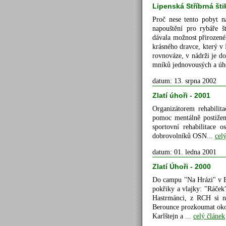
Lipenská Stříbrná šti
Proč nese tento pobyt ná
napouštění pro rybáře št
dávala možnost přirozené
krásného dravce, který v
rovnováze, v nádrži je do
mníků jednovousých a úho
datum: 13. srpna 2002
Zlatí úhoři - 2001
Organizátorem rehabili
pomoc mentálně postižen
sportovní rehabilitace 
dobrovolníků OSN...
cel
datum: 01. ledna 2001
Zlatí Úhoři - 2000
Do campu "Na Hrázi" v Ber
pokřiky a vlajky: "Ráč
Hastrmánci, z RCH si n
Berounce prozkoumat okol
Karlštejn a ...
celý článek