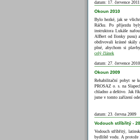
datum: 17. července 2011
Okoun 2010
Bylo hezké, jak se všich
Ráčku. Po příjezdu byl
instruktora Lukáše nafou
AlBert od Ilonky pusu) 
obdivovali krásné skály 
plné, abychom si plavby 
celý článek
datum: 27. července 2010
Okoun 2009
Rehabilitační pobyt se k
PROSAZ o. s. na Slapech
chladno a deštivo. Jak ř
jsme v tomto zařízení od
datum: 23. června 2009
Vodouch stříbřitý - 2
Vodouch stříbřitý, latin
bydliště vodu. A protože