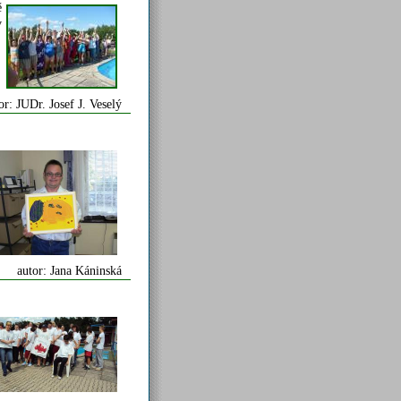
ě
v
or: JUDr. Josef J. Veselý
autor: Jana Káninská