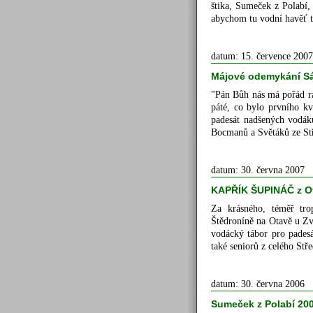
štika, Sumeček z Polabí,
abychom tu vodní havěť t
datum: 15. července 2007
Májové odemykání Sáz
"Pán Bůh nás má pořád rá
páté, co bylo prvního kv
padesát nadšených vodák
Bocmanů a Světáků ze Stř
datum: 30. června 2007
KAPŘÍK ŠUPINÁČ z Ot
Za krásného, téměř trop
Štědroníně na Otavě u Zví
vodácký tábor pro padesá
také seniorů z celého Stř
datum: 30. června 2006
Sumeček z Polabí 20