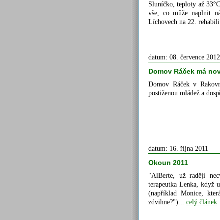
Sluníčko, teploty až 33°C
vše, co může naplnit ná
Líchovech na 22. rehabi
datum: 08. července 2012
Domov Ráček má novo
Domov Ráček v Rakovník
postiženou mládež a dospě
datum: 16. října 2011
Okoun 2011
"AlBerte, už raději nec
terapeutka Lenka, když 
(například Monice, kte
zdvihne?")...
celý článek